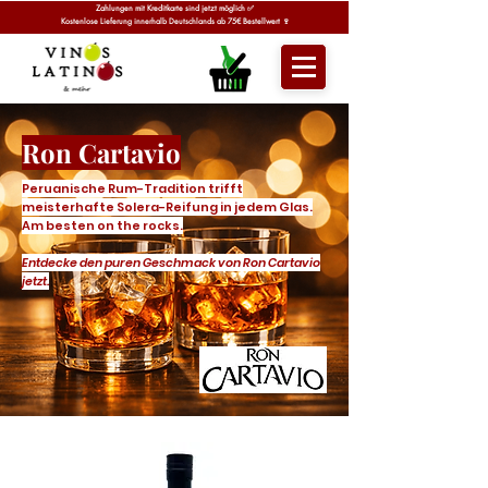
Zahlungen mit Kreditkarte sind jetzt möglich ✅
Kostenlose Lieferung innerhalb Deutschlands ab 75€ Bestellwert 🍷
Ron Cartavio
Peruanische Rum-Tradition trifft
meisterhafte Solera-Reifung in jedem Glas.
Am besten on the rocks.
Entdecke den puren Geschmack von Ron Cartavio
jetzt.