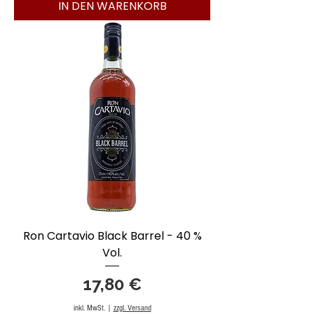
IN DEN WARENKORB
Ron Cartavio Black Barrel - 40 %
Vol.
Preis
17,80 €
inkl. MwSt.
|
zzgl. Versand