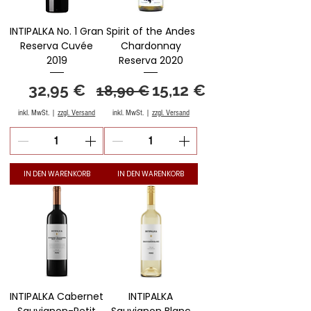
INTIPALKA No. 1 Gran
Spirit of the Andes
Reserva Cuvée
Chardonnay
2019
Reserva 2020
Preis
Standardpreis
Sale-Preis
32,95 €
15,12 €
18,90 €
inkl. MwSt.
|
zzgl. Versand
inkl. MwSt.
|
zzgl. Versand
IN DEN WARENKORB
IN DEN WARENKORB
INTIPALKA Cabernet
INTIPALKA