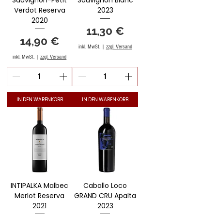
Sauvignon-Petit
Sauvignon Blanc
Verdot Reserva
2023
2020
Preis
11,30 €
Preis
14,90 €
inkl. MwSt.
|
zzgl. Versand
inkl. MwSt.
|
zzgl. Versand
IN DEN WARENKORB
IN DEN WARENKORB
INTIPALKA Malbec
Caballo Loco
Merlot Reserva
GRAND CRU Apalta
2021
2023