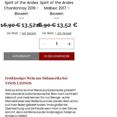
Spirit of the Andes
Spirit of the Andes
Chardonnay 2019 -
Malbec 2017 -
Biowein
Biowein
Standardpreis
Sale-Preis
Standardpreis
Sale-Preis
13,52 €
13,52 €
16,90 €
16,90 €
inkl. MwSt.
|
zzgl. Versand
inkl. MwSt.
|
zzgl. Versand
AUSVERKAUFT
IN DEN WARENKORB
Erstklassiger Wein aus Südamerika bei
VINOS LATINOS
Hast du schon einmal Weine aus Südamerika probiert?
Hierzulande ist südamerikanischer Wein noch nicht sehr
bekannt und meist kennen ihn nur Wenige - echte
Weinliebhaber oder Weltenbummler, die den Wein schon
auf ihren Reisen gekostet haben. Umso größer die
Überraschung und die Freude, wenn man in den Genuss
kommt, denn die Weine aus der Andenregion haben so
einiges zu bieten!