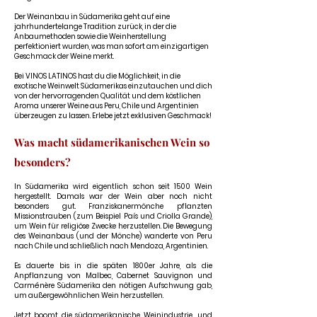
Der Weinanbau in Südamerika geht auf eine
jahrhundertelange Tradition zurück, in der die
Anbaumethoden sowie die Weinherstellung
perfektioniert wurden, was man sofort am einzigartigen
Geschmack der Weine merkt.
Bei VINOS LATINOS hast du die Möglichkeit, in die
exotische Weinwelt Südamerikas einzutauchen und dich
von der hervorragenden Qualität und dem köstlichen
Aroma unserer Weine aus
Peru
,
Chile
und
Argentinien
überzeugen zu lassen. Erlebe jetzt exklusiven Geschmack!
Was macht
s
üd
amerikanischen We
in so
besonde
rs?
I
n Südamerika wird eigentlich schon seit
1500 Wein
her
gestellt.
Damals war der Wein aber noch nicht
besond
ers gut. Franziskanermönche pflanzten
Missio
nstrauben (zum Beispiel País und Criolla Grande),
um Wein f
ür religiöse Zwecke herzustellen. Die Bewegung
des Weinanbaus (und der Mönche) wanderte von Peru
nach Chile und schließlich nach Mendoza, Argentinien.
Es dauerte bis in die späten 1800er Jahre, als die
Anpflanzung von Malbec, Cabernet Sauvignon und
Carménère Südamerika den nötigen Aufschwung gab,
um außergewöhnlichen Wein herzustellen.
Jetzt boomt die südamerikanische Weinindustrie... und