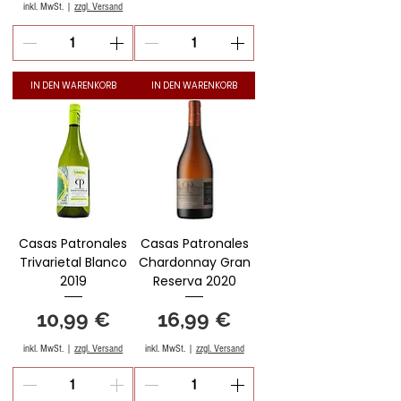
inkl. MwSt.
|
zzgl. Versand
IN DEN WARENKORB
IN DEN WARENKORB
Casas Patronales
Casas Patronales
Trivarietal Blanco
Chardonnay Gran
2019
Reserva 2020
Preis
Preis
10,99 €
16,99 €
inkl. MwSt.
|
zzgl. Versand
inkl. MwSt.
|
zzgl. Versand