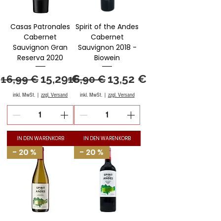
Casas Patronales
Spirit of the Andes
Cabernet
Cabernet
Sauvignon Gran
Sauvignon 2018 -
Reserva 2020
Biowein
Standardpreis
Sale-Preis
Standardpreis
Sale-Preis
15,29 €
13,52 €
16,99 €
16,90 €
inkl. MwSt.
|
zzgl. Versand
inkl. MwSt.
|
zzgl. Versand
IN DEN WARENKORB
IN DEN WARENKORB
- 20 %
- 20 %