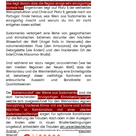
das liegt daran, dass die Region
einige sehr einzigartige
Vorteile hat.
Argentinien liegt auf Platz 5 der weltweiten
Weinproduktion und Chile auf Platz 9, gerade noch vor
Portugal. Finde heraus, was Wein aus Südamerika so
einzigartig macht und warum du ihn dir nicht
entgehen lassen solltest.
Südamerika verkörpert eine Reihe von geografischen
und klimatischen Extremen, darunter den höchsten
Wasserfall der Welt (Angel Falls in Venezuela), den
volumenstärksten Fluss (den Amazonas), die längste
Gebirgskette (die Anden) und den trockensten Ort der
Erde (Chiles Atacama-Wüste).
Und während wir dazu neigen, a
nzunehmen (wie bei
den meisten Regionen der Neuen Welt), dass der
Weinanbau und die Weinherstellung eine Einheitsgröße
ist, beherbergt dieser vielfältige Kontinent eine
erstaunliche Auswahl und Bandbreite an
Qualitätsweinen.
Die
“
G
eheimzutat” der Weine aus Südamerika
sind die
dort herrschenden
einzigartigen Klimabedingungen
,
welche sich ausgezeichnet für den Weinanbau eignen.
Ga
nzjährig trockenes Klima mit viel Sonne und kühlen
Nächten in Kombination mit einer idealen
Bodenbeschaffenheit
sorgen für optimale Konditionen
für die Reifung der Trauben. Hoch oben in den Auslegern
der Anden oder in rauen Wüstenbedingungen
angebaut, entwickeln die Traub
en
ein unvergleichliches
Aroma, welches charakteristisch für südamerikanischen
Wein ist
.