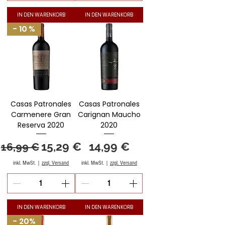
IN DEN WARENKORB
IN DEN WARENKORB
- 10 %
Casas Patronales
Casas Patronales
Carmenere Gran
Carignan Maucho
Reserva 2020
2020
Standardpreis
Sale-Preis
Preis
15,29 €
14,99 €
16,99 €
inkl. MwSt.
|
zzgl. Versand
inkl. MwSt.
|
zzgl. Versand
IN DEN WARENKORB
IN DEN WARENKORB
- 20%