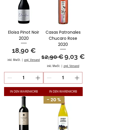
Eloisa Pinot Noir
Casas Patronales
2020
Chucaro Rose
2020
Preis
18,90 €
Standardpreis
Sale-Preis
9,03 €
12,90 €
inkl. MwSt.
|
zzgl. Versand
inkl. MwSt.
|
zzgl. Versand
IN DEN WARENKORB
IN DEN WARENKORB
- 20 %