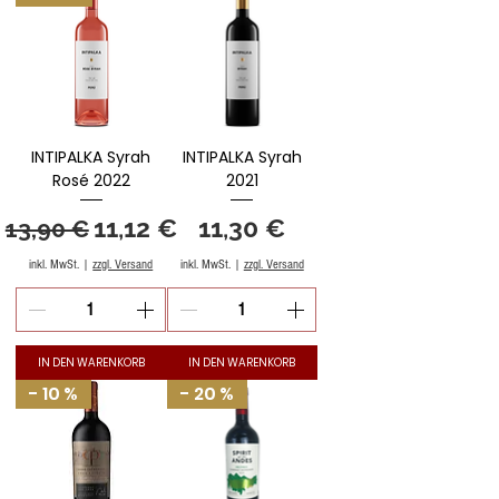
INTIPALKA Syrah
INTIPALKA Syrah
Rosé 2022
2021
Standardpreis
Sale-Preis
Preis
11,12 €
11,30 €
13,90 €
inkl. MwSt.
|
zzgl. Versand
inkl. MwSt.
|
zzgl. Versand
IN DEN WARENKORB
IN DEN WARENKORB
- 10 %
- 20 %