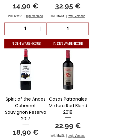
Preis
Preis
14,90 €
32,95 €
inkl. MwSt.
|
zzgl. Versand
inkl. MwSt.
|
zzgl. Versand
IN DEN WARENKORB
IN DEN WARENKORB
Spirit of the Andes
Casas Patronales
Cabernet
Mixtura Red Blend
Sauvignon Reserva
2018
2017
Preis
22,99 €
Preis
18,90 €
inkl. MwSt.
|
zzgl. Versand