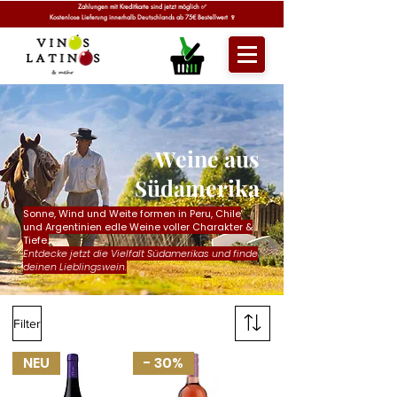
Zahlungen mit Kreditkarte sind jetzt möglich ✅
Kostenlose Lieferung innerhalb Deutschlands ab 75€ Bestellwert 🍷
eine aus
W
üdamerika
S
Sonne, Wind und Weite formen in Peru, Chile
und Argentinien edle Weine voller Charakter &
Tiefe.
Entdecke jetzt die Vielfalt Südamerikas und finde
deinen Lieblingswein.
Filter
NEU
- 30%