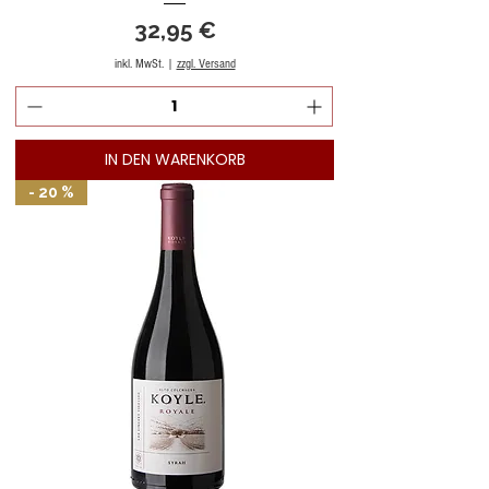
Preis
32,95 €
inkl. MwSt.
|
zzgl. Versand
IN DEN WARENKORB
- 20 %