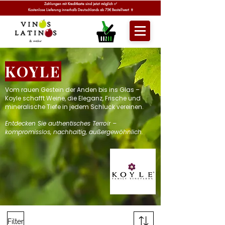
Zahlungen mit Kreditkarte sind jetzt möglich ✅
Kostenlose Lieferung innerhalb Deutschlands ab 75€ Bestellwert 🍷
KOYLE
Vom rauen Gestein der Anden bis ins Glas –
Koyle schafft Weine, die Eleganz, Frische und
mineralische Tiefe in jedem Schluck vereinen.
Entdecken Sie authentisches Terroir –
kompromisslos, nachhaltig, außergewöhnlich.
Filter