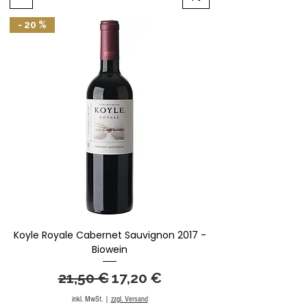
- 20 %
Koyle Royale Cabernet Sauvignon 2017 -
Biowein
Standardpreis
Sale-Preis
21,50 €
17,20 €
inkl. MwSt.
|
zzgl. Versand